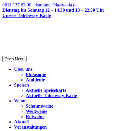
0611 / 37 63 00
|
ristorante@la-rucola.de
|
Dienstag bis Sonntag 12 – 14.30 und 18 – 22.30 Uhr
Unsere Takeaway-Karte
Open Menu
Über uns
Philosopie
Ambiente
Speisen
Aktuelle Speisekarte
Aktuelle Takeaway-Karte
Weine
Schaumweine
Weißweine
Rotweine
Aktuell
Veranstaltungen